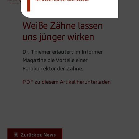
Team
Weiße Zähne lassen
uns jünger wirken
Dr. Thiemer erläutert im Informer
Magazine die Vorteile einer
Farbkorrektur der Zähne.
PDF zu diesem Artikel herunterladen
Zurück zu News