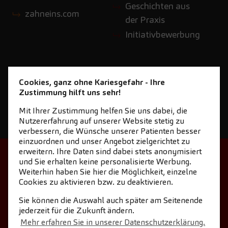
Geschichten aus
zahneins.com
der Praxis
Initiativbewerbung
Cookies, ganz ohne Kariesgefahr - Ihre
Zustimmung hilft uns sehr!
Mit Ihrer Zustimmung helfen Sie uns dabei, die
Nutzererfahrung auf unserer Website stetig zu
verbessern, die Wünsche unserer Patienten besser
einzuordnen und unser Angebot zielgerichtet zu
erweitern. Ihre Daten sind dabei stets anonymisiert
STARTSEITE
KONTAKT
und Sie erhalten keine personalisierte Werbung.
Weiterhin haben Sie hier die Möglichkeit, einzelne
NEWSLETTER DOWNLOAD
Cookies zu aktivieren bzw. zu deaktivieren.
COOKIE-EINSTELLUNGEN
IMPRESSUM
Sie können die Auswahl auch später am Seitenende
jederzeit für die Zukunft ändern.
DATENSCHUTZ
Mehr erfahren Sie in unserer Datenschutzerklärung.