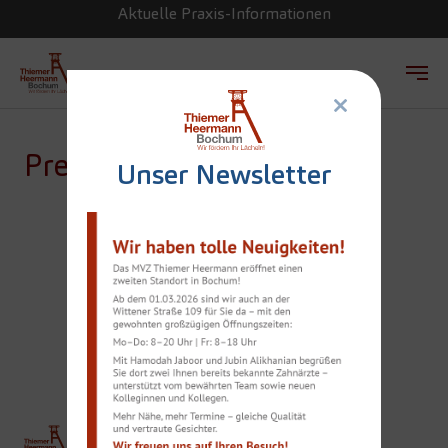
Aktuelle Praxis-Informationen
×
Zum Hauptinhalt springen
Presse
Unser Newsletter
WEISSE ZÄHNE L
ASSEN UNS JÜNGER W
IRKEN
THIEMER