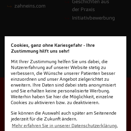
Geschichten aus
zahneins.com
der Praxis
Initiativbewerbung
Cookies, ganz ohne Kariesgefahr - Ihre
Zustimmung hilft uns sehr!
Mit Ihrer Zustimmung helfen Sie uns dabei, die
Nutzererfahrung auf unserer Website stetig zu
verbessern, die Wünsche unserer Patienten besser
einzuordnen und unser Angebot zielgerichtet zu
erweitern. Ihre Daten sind dabei stets anonymisiert
STARTSEITE
KONTAKT
und Sie erhalten keine personalisierte Werbung.
Weiterhin haben Sie hier die Möglichkeit, einzelne
NEWSLETTER DOWNLOAD
Cookies zu aktivieren bzw. zu deaktivieren.
COOKIE-EINSTELLUNGEN
IMPRESSUM
Sie können die Auswahl auch später am Seitenende
jederzeit für die Zukunft ändern.
DATENSCHUTZ
Mehr erfahren Sie in unserer Datenschutzerklärung.