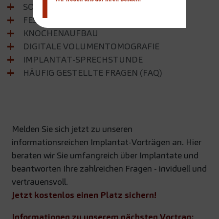
SOFORTIMPLANTATE
FESTE DRITTE ZÄHNE
KNOCHENAUFBAU
DIGITALE VOLUMENTOMOGRAFIE
IMPLANTAT-SPRECHSTUNDE
HÄUFIG GESTELLTE FRAGEN (FAQ)
Melden Sie sich jetzt zu unseren
informationsreichen Implantat-Vorträgen an. Hier
beraten wir Sie umfangreich über Implantate und
beantworten Ihre zahlreichen Fragen - inviduell und
vertrauensvoll.
Jetzt kostenlos einen Platz sichern!
Informationen zu unserem nächsten Vortrag: