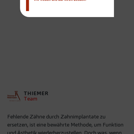
ZAHNIMPLANTATE
BEI WENIG
KIEFERKNOCHEN:
WELCHE LÖSUNGEN
GIBT ES?
THIEMER
Team
Fehlende Zähne durch Zahnimplantate zu
ersetzen, ist eine bewährte Methode, um Funktion
und Ästhetik wiederherzustellen. Doch was, wenn