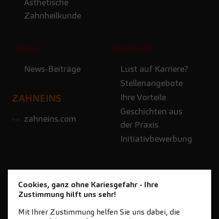
Ästhetische
Zahnheilkunde
NEWS
KARRIERE
News-Beiträge
Lust auf Karriere?
Stellenangebote
Ihre Vorteile
ZAHNEINS
Geschichten aus
zahneins.com
der Praxis
Initiativbewerbung
Cookies, ganz ohne Kariesgefahr - Ihre
Zustimmung hilft uns sehr!
Mit Ihrer Zustimmung helfen Sie uns dabei, die