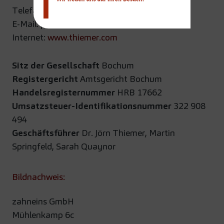
Telefax 0 23 27 - 10 6 99
E-Mail: praxis​@​thiemer.com
Internet:
www.thiemer.com
Sitz der Gesellschaft
Bochum
Registergericht
Amtsgericht Bochum
Handelsregisternummer
HRB 17662
Umsatzsteuer-Identifikationsnummer
322 908
494
Geschäftsführer
Dr.
Jörn Thiemer,
Martin
Springfeld, Sarah Quaynor
Bildnachweis:
zahneins GmbH
Mühlenkamp 6c