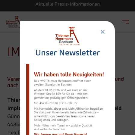
Aktuelle Praxis-Informationen
×
Zum Hauptinhalt springen
IMPRESSUM
Unser Newsletter
Verantwortlich für den Inhalt gemäß § 5 DDG und
nach § 18 MStV:
Thiemer - Zahnarzt Bochum: Spezialist für
Implantate,Thiemer Heermann Wattenscheid
Günnigfelder Str. 25
44866 Bochum
Telefon
0 23 27 - 2 39 73