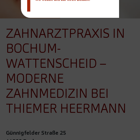
ZAHNARZTPRAXIS IN
BOCHUM-
WATTENSCHEID –
MODERNE
ZAHNMEDIZIN BEI
THIEMER HEERMANN
Günnigfelder Straße 25