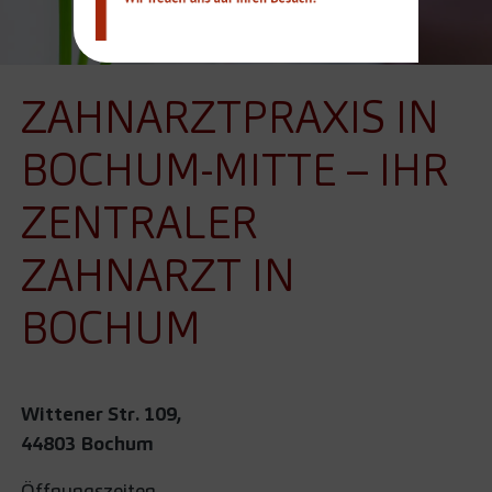
ZAHNARZTPRAXIS IN
BOCHUM-MITTE – IHR
ZENTRALER
ZAHNARZT IN
BOCHUM
Wittener Str. 109,
44803 Bochum
Öffnungszeiten