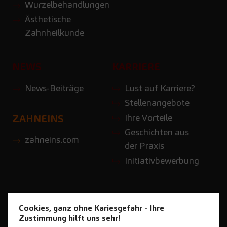
Wurzelbehandlungen
Ästhetische
Zahnheilkunde
NEWS
KARRIERE
News-Beiträge
Lust auf Karriere?
Stellenangebote
Ihre Vorteile
ZAHNEINS
Geschichten aus
zahneins.com
der Praxis
Initiativbewerbung
Cookies, ganz ohne Kariesgefahr - Ihre
Zustimmung hilft uns sehr!