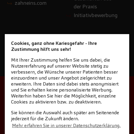
zahneins.com
der Praxis
Initiativbewerbung
Cookies, ganz ohne Kariesgefahr - Ihre
Zustimmung hilft uns sehr!
Mit Ihrer Zustimmung helfen Sie uns dabei, die
Nutzererfahrung auf unserer Website stetig zu
verbessern, die Wünsche unserer Patienten besser
einzuordnen und unser Angebot zielgerichtet zu
erweitern. Ihre Daten sind dabei stets anonymisiert
STARTSEITE
KONTAKT
und Sie erhalten keine personalisierte Werbung.
Weiterhin haben Sie hier die Möglichkeit, einzelne
NEWSLETTER DOWNLOAD
Cookies zu aktivieren bzw. zu deaktivieren.
COOKIE-EINSTELLUNGEN
IMPRESSUM
Sie können die Auswahl auch später am Seitenende
jederzeit für die Zukunft ändern.
DATENSCHUTZ
Mehr erfahren Sie in unserer Datenschutzerklärung.