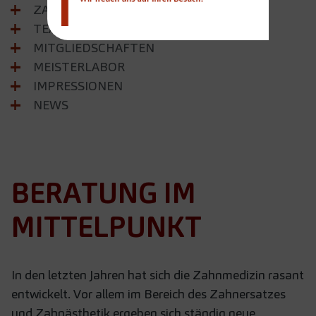
ZAHNÄRZTE
TEAM
MITGLIEDSCHAFTEN
MEISTERLABOR
IMPRESSIONEN
NEWS
BERATUNG IM
MITTELPUNKT
In den letzten Jahren hat sich die Zahnmedizin rasant
entwickelt. Vor allem im Bereich des Zahnersatzes
und Zahnästhetik ergeben sich ständig neue