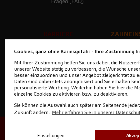
Fragen (FAQ)
KARRIERE
ZAHNEIN
Lust auf Karriere?
zahnein
Cookies, ganz ohne Kariesgefahr - Ihre Zustimmung hil
Stellenangebote
Mit Ihrer Zustimmung helfen Sie uns dabei, die Nutzerer
Ihre Vorteile
unserer Website stetig zu verbessern, die Wünsche unser
Geschichten aus der
besser einzuordnen und unser Angebot zielgerichtet zu er
Daten sind dabei stets anonymisiert und Sie erhalten kei
Praxis
personalisierte Werbung. Weiterhin haben Sie hier die Mö
Initiativbewerbung
einzelne Cookies zu aktivieren bzw. zu deaktivieren.
Sie können die Auswahl auch später am Seitenende jederze
Zukunft ändern.
Mehr erfahren Sie in unserer Datenschu
STARTSEITE
KONTAKT
NEWSL
Einstellungen
Akzep
DOWN