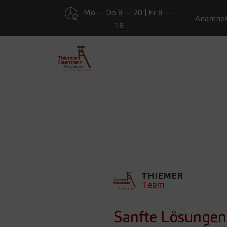
Mo — Do 8 — 20 | Fr 8 —
Presse
Anamne
18
Zum Hauptinhalt springen
SANFTE L
ZAHNERSA
KEINE FR
THIEMER
Team
Sanfte Lösungen 