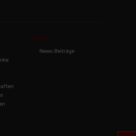
NEWS
News-Beiträge
nke
haften
or
nen