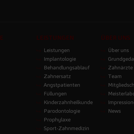
E
LEISTUNGEN
ÜBER UNS
Leistungen
Über uns
Implantologie
Grundgeda
Behandlungsablauf
Zahnärzte
Zahnersatz
Team
Angstpatienten
Mitgliedsc
Füllungen
Meisterlab
Kinderzahnheilkunde
Impressio
Parodontologie
News
Prophylaxe
Sport-Zahnmedizin