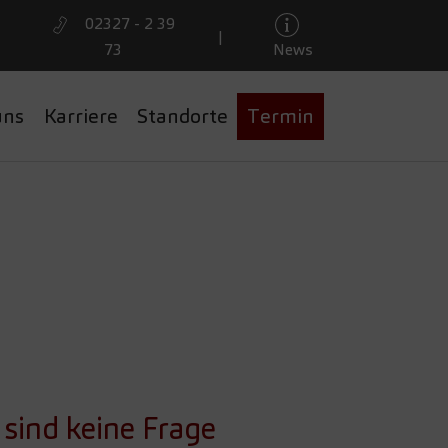
02327 - 2 39
|
73
News
uns
Karriere
Standorte
Termin
EN
IND
 sind keine Frage