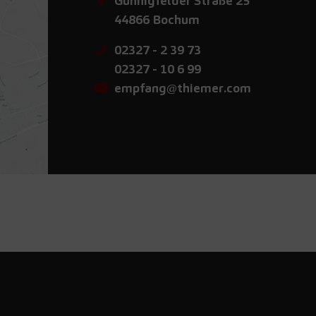
Günnigfelder Straße 25
44866
Bochum
02327 - 2 39 73
02327 - 10 6 99
empfang@thiemer.com