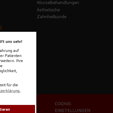
Wurzelbehandlungen
Ästhetische
Zahnheilkunde
S
s.com
ft uns sehr!
fahrung auf
er Patienten
weitern. Ihre
ne
glichkeit,
it für die
tzerklärung.
ETTER
COOKIE-
tieren
LOAD
EINSTELLUNGEN