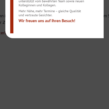
n informieren im Interview mit der Feinen Welt (Welt am
r Zahnmedizin.
terladen