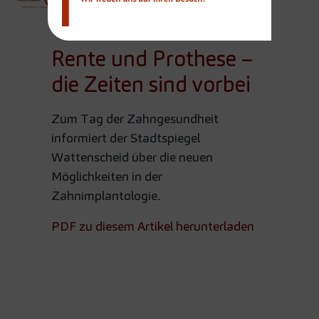
Team
Rente und Prothese –
die Zeiten sind vorbei
Zum Tag der Zahngesundheit
informiert der Stadtspiegel
Wattenscheid über die neuen
Möglichkeiten in der
Zahnimplantologie.
PDF zu diesem Artikel herunterladen