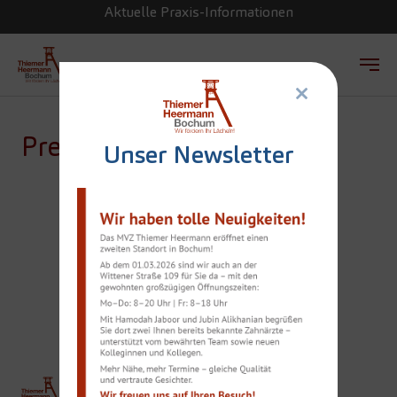
Aktuelle Praxis-Informationen
×
Zum Hauptinhalt springen
Presse
Unser Newsletter
RENTE UND
PROTHESE – DIE
ZEITEN SIND VORBEI
THIEMER