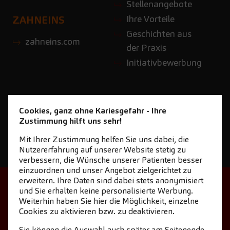
Stellenangebote
Ihre Vorteile
ZAHNEINS
Geschichten aus
zahneins.com
der Praxis
Initiativbewerbung
Cookies, ganz ohne Kariesgefahr - Ihre
Zustimmung hilft uns sehr!
Mit Ihrer Zustimmung helfen Sie uns dabei, die
Nutzererfahrung auf unserer Website stetig zu
verbessern, die Wünsche unserer Patienten besser
einzuordnen und unser Angebot zielgerichtet zu
erweitern. Ihre Daten sind dabei stets anonymisiert
STARTSEITE
KONTAKT
und Sie erhalten keine personalisierte Werbung.
Weiterhin haben Sie hier die Möglichkeit, einzelne
NEWSLETTER DOWNLOAD
Cookies zu aktivieren bzw. zu deaktivieren.
COOKIE-EINSTELLUNGEN
IMPRESSUM
Sie können die Auswahl auch später am Seitenende