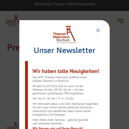
Aktuelle Praxis-Informationen
×
Zum Hauptinhalt springen
Presse
Unser Newsletter
ZAHNARZT-TIPPS
ZUR ZAHNWEISS-P
FLEGE
THIEMER