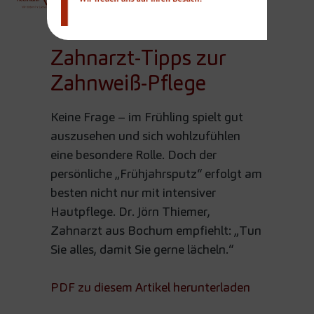
Team
Zahnarzt-Tipps zur
Zahnweiß-Pflege
Keine Frage – im Frühling spielt gut
auszusehen und sich wohlzufühlen
eine besondere Rolle. Doch der
persönliche „Frühjahrsputz“ erfolgt am
besten nicht nur mit intensiver
Hautpflege. Dr. Jörn Thiemer,
Zahnarzt aus Bochum empfiehlt: „Tun
Sie alles, damit Sie gerne lächeln.“
PDF zu diesem Artikel herunterladen