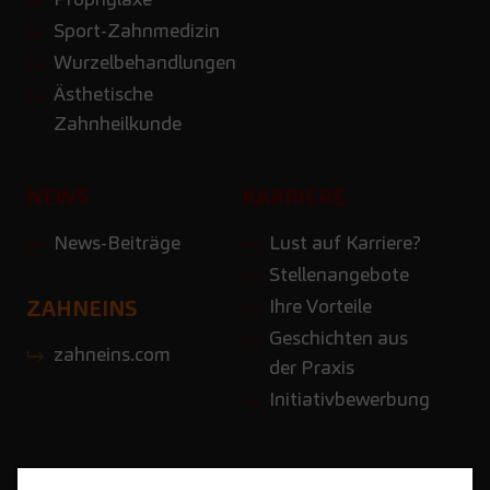
Sport-Zahnmedizin
Wurzelbehandlungen
Ästhetische
Zahnheilkunde
NEWS
KARRIERE
News-Beiträge
Lust auf Karriere?
Stellenangebote
Ihre Vorteile
ZAHNEINS
Geschichten aus
zahneins.com
der Praxis
Initiativbewerbung