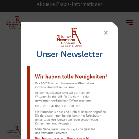
Aktuelle Praxis-Informationen
×
Zum Hauptinhalt springen
Unser Newsletter
ZAHNARZT DR. JÖRN
THIEMER ZU GAST
BEI PROFESSOR
JOCHEN WERNER
THIEMER
Team