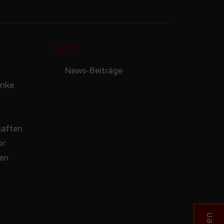
NEWS
News-Beiträge
nke
haften
or
nen