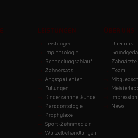
E
LEISTUNGEN
ÜBER UNS
Leistungen
Über uns
Implantologie
Grundgeda
Behandlungsablauf
Zahnärzte
Zahnersatz
Team
Angstpatienten
Mitgliedsc
Füllungen
Meisterlab
Kinderzahnheilkunde
Impressio
Parodontologie
News
Prophylaxe
Sport-Zahnmedizin
Wurzelbehandlungen