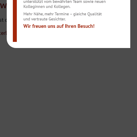
 weiter
t das keine gute Idee.
terladen