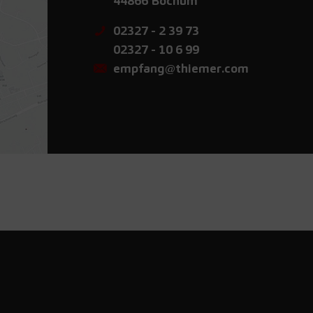
44866
Bochum
02327 - 2 39 73
02327 - 10 6 99
empfang@thiemer.com