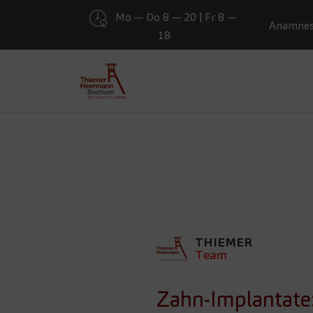
Mo — Do 8 — 20 | Fr 8 —
Presse
Anamne
18
Zum Hauptinhalt springen
ZAHN-IM
AUSGEBI
AKTUELLE
THIEMER
Team
Zahn-Implantate: