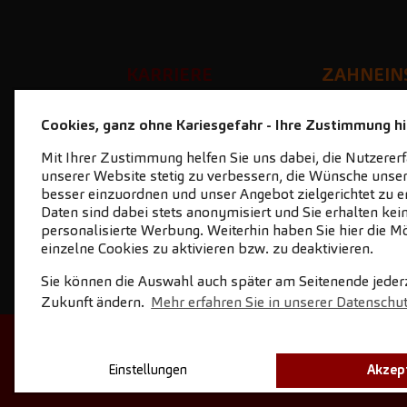
KARRIERE
ZAHNEIN
Lust auf Karriere?
zahnein
Cookies, ganz ohne Kariesgefahr - Ihre Zustimmung hil
Stellenangebote
Mit Ihrer Zustimmung helfen Sie uns dabei, die Nutzerer
Ihre Vorteile
unserer Website stetig zu verbessern, die Wünsche unser
Geschichten aus der
besser einzuordnen und unser Angebot zielgerichtet zu er
Daten sind dabei stets anonymisiert und Sie erhalten kei
Praxis
personalisierte Werbung. Weiterhin haben Sie hier die Mö
Initiativbewerbung
einzelne Cookies zu aktivieren bzw. zu deaktivieren.
Sie können die Auswahl auch später am Seitenende jederze
Zukunft ändern.
Mehr erfahren Sie in unserer Datenschu
STARTSEITE
KONTAKT
NEWSL
Einstellungen
Akzep
DOWN