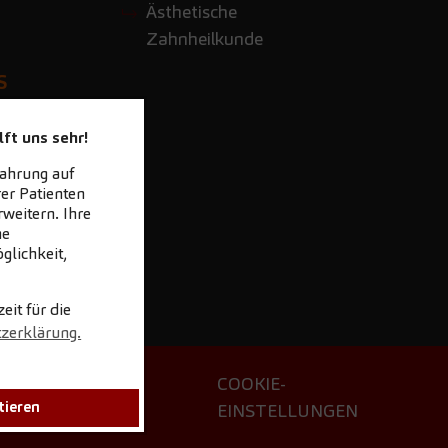
Ästhetische
Zahnheilkunde
S
s.com
ft uns sehr!
fahrung auf
er Patienten
weitern. Ihre
ne
glichkeit,
it für die
tzerklärung.
ETTER
COOKIE-
tieren
LOAD
EINSTELLUNGEN