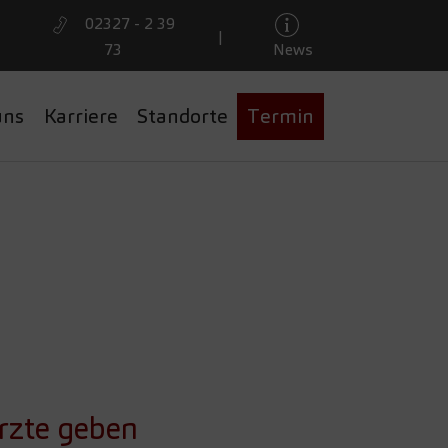
02327 - 2 39
|
73
News
uns
Karriere
Standorte
Termin
ATIONAL
GEBEN
ärzte geben