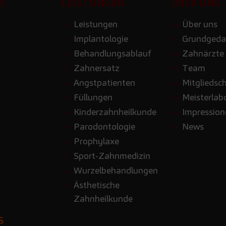
E
LEISTUNGEN
ÜBER UNS
Leistungen
Über uns
Implantologie
Grundgeda
Behandlungsablauf
Zahnärzte
Zahnersatz
Team
Angstpatienten
Mitgliedsc
Füllungen
Meisterlab
Kinderzahnheilkunde
Impressio
Parodontologie
News
Prophylaxe
Sport-Zahnmedizin
Wurzelbehandlungen
Ästhetische
Zahnheilkunde
S