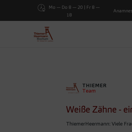
Mo — Do 8 — 20 | Fr 8 —
Presse
Anamne
18
Zum Hauptinhalt springen
WEISSE Z
ICHT NUR
THIEMER
Team
Weiße Zähne - e
ThiemerHeermann: Viele Fra