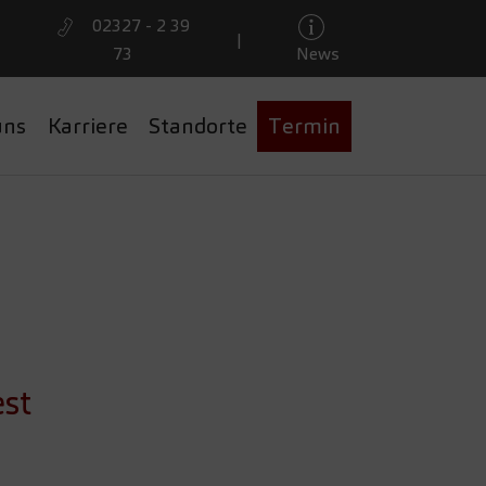
02327 - 2 39
|
73
News
uns
Karriere
Standorte
Termin
SWUNSCH N
est