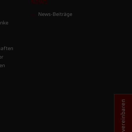
NEWS
News-Beiträge
nke
haften
or
nen
Termin vereinbaren