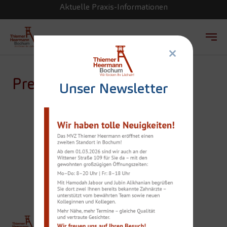
Aktuelle Praxis-Informationen
×
Zum Hauptinhalt springen
Presse
Unser Newsletter
WAZ-BERICHT: DER
SICHERE WEG ZUM
ZAHNERSATZ
THIEMER