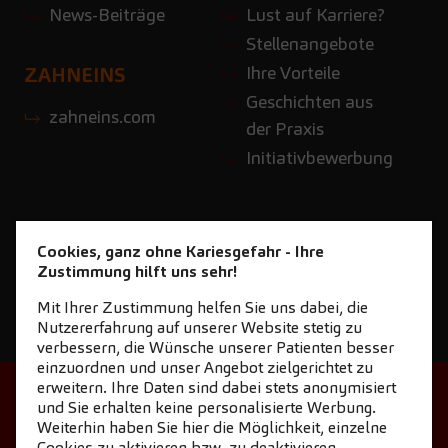
News-Beiträge
Lust auf Karriere?
Stellenangebote
Ihre Vorteile
ZAHNEINS
Geschichten aus
zahneins.com
der Praxis
Initiativbewerbung
Cookies, ganz ohne Kariesgefahr - Ihre
Zustimmung hilft uns sehr!
Mit Ihrer Zustimmung helfen Sie uns dabei, die
Nutzererfahrung auf unserer Website stetig zu
verbessern, die Wünsche unserer Patienten besser
einzuordnen und unser Angebot zielgerichtet zu
erweitern. Ihre Daten sind dabei stets anonymisiert
STARTSEITE
KONTAKT
und Sie erhalten keine personalisierte Werbung.
Weiterhin haben Sie hier die Möglichkeit, einzelne
NEWSLETTER DOWNLOAD
Cookies zu aktivieren bzw. zu deaktivieren.