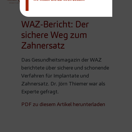
Team
WAZ-Bericht: Der
sichere Weg zum
Zahnersatz
Das Gesundheitsmagazin der WAZ
berichtete über sichere und schonende
Verfahren für Implantate und
Zahnersatz. Dr. Jörn Thiemer war als
Experte gefragt.
PDF zu diesem Artikel herunterladen