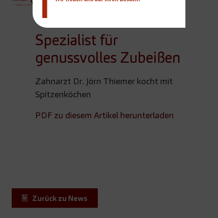
Team
Spezialist für
genussvolles Zubeißen
Zahnarzt Dr. Jörn Thiemer kocht mit
Spitzenköchen
PDF zu diesem Artikel herunterladen
Zurück zu News