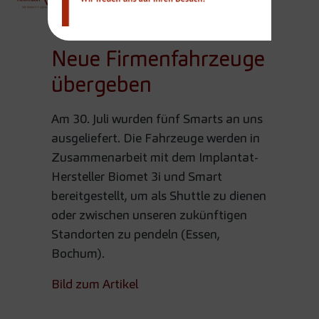
Team
Neue Firmenfahrzeuge
übergeben
Am 30. Juli wurden fünf Smarts an uns
ausgeliefert. Die Fahrzeuge werden in
Zusammenarbeit mit dem Implantat-
Hersteller Biomet 3i und Smart
bereitgestellt, um als Shuttle zu dienen
oder zwischen unseren zukünftigen
Standorten zu pendeln (Essen,
Bochum).
Bild zum Artikel