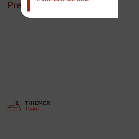
Presse
NEU GEDACHT,
LEICHT GEMACHT:
FESTE ZÄHNE &
IMPLANTATE
THIEMER
Team