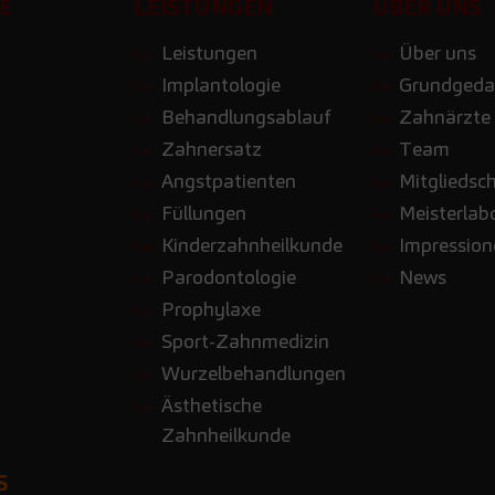
E
LEISTUNGEN
ÜBER UNS
Leistungen
Über uns
Implantologie
Grundgeda
Behandlungsablauf
Zahnärzte
Zahnersatz
Team
Angstpatienten
Mitgliedsc
Füllungen
Meisterlab
Kinderzahnheilkunde
Impressio
Parodontologie
News
Prophylaxe
Sport-Zahnmedizin
Wurzelbehandlungen
Ästhetische
Zahnheilkunde
S