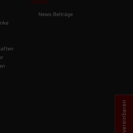
NEWS
News-Beiträge
nke
haften
or
nen
Termin vereinbaren