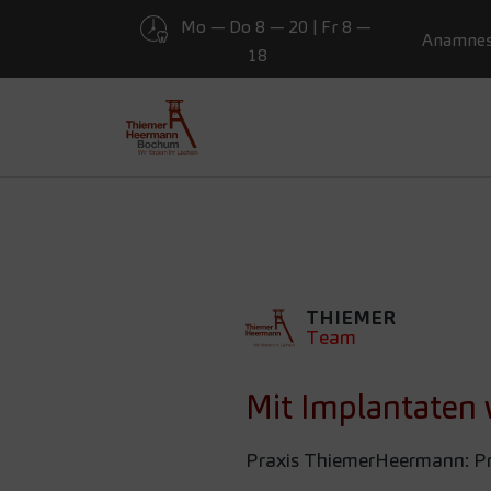
Mo — Do 8 — 20 | Fr 8 —
Presse
Anamne
18
Zum Hauptinhalt springen
MIT IMPL
ESSEN GEN
THIEMER
Team
Mit Implantaten 
Praxis ThiemerHeermann: Pro