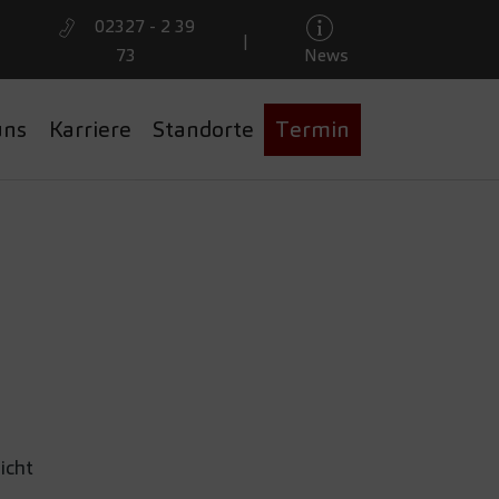
02327 - 2 39
|
73
News
uns
Karriere
Standorte
Termin
EDES
icht