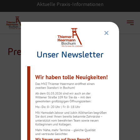
Aktuelle Praxis-Informationen
×
Zum Hauptinhalt springen
Presse
Unser Newsletter
INTERNATIONALE
STANDARDS IN DER
ZAHNMEDIZIN UND
ÄSTHETIK FÜR