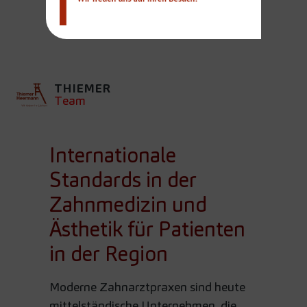
PATIENTEN IN DER
REGION
THIEMER
Team
Internationale
Standards in der
Zahnmedizin und
Ästhetik für Patienten
in der Region
Moderne Zahnarztpraxen sind heute
mittelständische Unternehmen, die