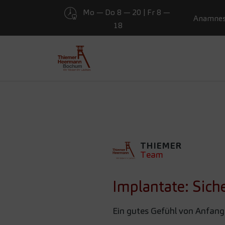
Mo — Do 8 — 20 | Fr 8 —
Presse
Anamne
18
Zum Hauptinhalt springen
IMPLANTA
DER BEH
THIEMER
Team
Implantate: Sich
Ein gutes Gefühl von Anfang