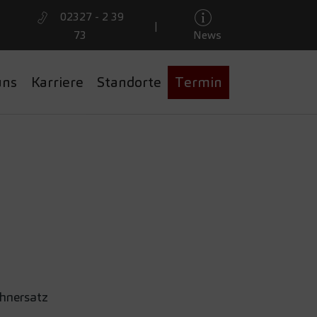
02327 - 2 39
|
73
News
uns
Karriere
Standorte
Termin
CHON VOR
ahnersatz