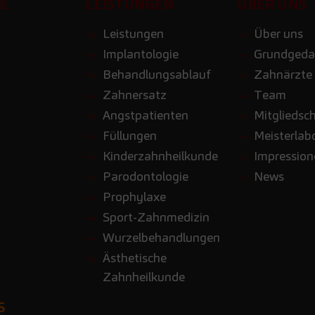
E
LEISTUNGEN
ÜBER UNS
Leistungen
Über uns
Implantologie
Grundgeda
Behandlungsablauf
Zahnärzte
Zahnersatz
Team
Angstpatienten
Mitgliedsc
Füllungen
Meisterlab
Kinderzahnheilkunde
Impressio
Parodontologie
News
Prophylaxe
Sport-Zahnmedizin
Wurzelbehandlungen
Ästhetische
Zahnheilkunde
S