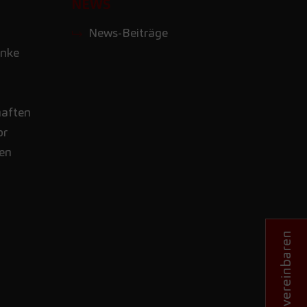
NEWS
News-Beiträge
nke
haften
or
nen
Termin vereinbaren