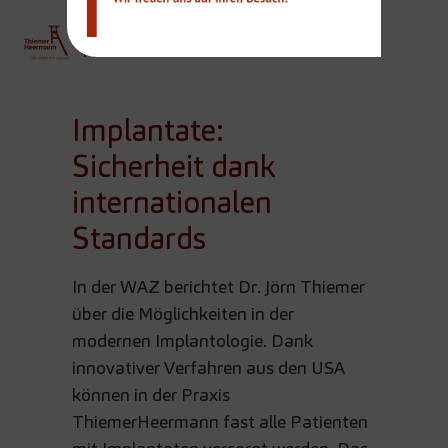
THIEMER
Team
Implantate:
Sicherheit dank
internationalen
Standards
In der WAZ berichtet Dr. Jörn Thiemer
über die Möglichkeiten in der
modernen Implantologie. Dank
innovativer Verfahren aus den USA
können in der Praxis
ThiemerHeermann fast alle Patienten