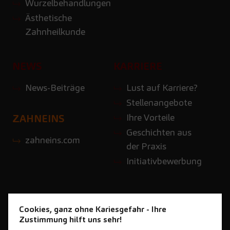
Wurzelbehandlungen
Ästhetische
Zahnheilkunde
NEWS
KARRIERE
News-Beiträge
Lust auf Karriere?
Stellenangebote
Ihre Vorteile
ZAHNEINS
Geschichten aus
zahneins.com
der Praxis
Initiativbewerbung
Cookies, ganz ohne Kariesgefahr - Ihre
Zustimmung hilft uns sehr!