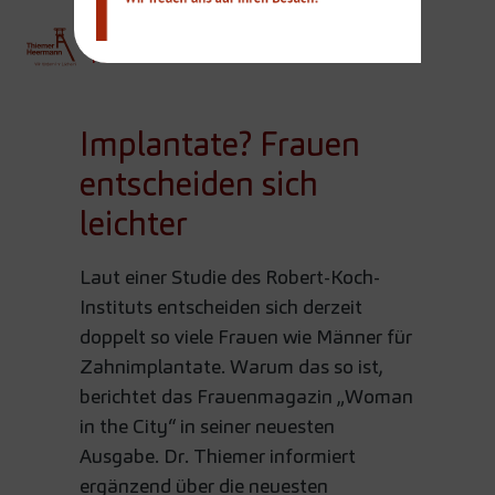
THIEMER
Team
Implantate? Frauen
entscheiden sich
leichter
Laut einer Studie des Robert-Koch-
Instituts entscheiden sich derzeit
doppelt so viele Frauen wie Männer für
Zahnimplantate. Warum das so ist,
berichtet das Frauenmagazin „Woman
in the City“ in seiner neuesten
Ausgabe. Dr. Thiemer informiert
ergänzend über die neuesten