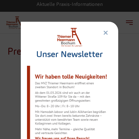
Aktuelle Praxis-Informationen
×
Zum Hauptinhalt springen
Presse
Unser Newsletter
IMPLANTAT-
INNOVATIONEN AUS
DEN USA, URLAUBS-
CHECK UND