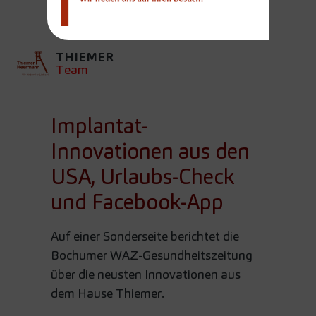
FACEBOOK-APP
THIEMER
Team
Implantat-
Innovationen aus den
USA, Urlaubs-Check
und Facebook-App
Auf einer Sonderseite berichtet die
Bochumer WAZ-Gesundheitszeitung
über die neusten Innovationen aus
dem Hause Thiemer.