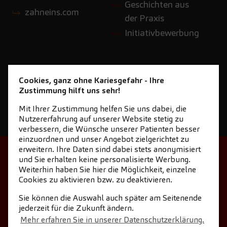
Geschichten aus
zahneins.com
der Praxis
Initiativbewerbung
Cookies, ganz ohne Kariesgefahr - Ihre
Zustimmung hilft uns sehr!
Mit Ihrer Zustimmung helfen Sie uns dabei, die
Nutzererfahrung auf unserer Website stetig zu
verbessern, die Wünsche unserer Patienten besser
einzuordnen und unser Angebot zielgerichtet zu
erweitern. Ihre Daten sind dabei stets anonymisiert
STARTSEITE
KONTAKT
und Sie erhalten keine personalisierte Werbung.
Weiterhin haben Sie hier die Möglichkeit, einzelne
NEWSLETTER DOWNLOAD
Cookies zu aktivieren bzw. zu deaktivieren.
COOKIE-EINSTELLUNGEN
IMPRESSUM
Sie können die Auswahl auch später am Seitenende
jederzeit für die Zukunft ändern.
DATENSCHUTZ
Mehr erfahren Sie in unserer Datenschutzerklärung.