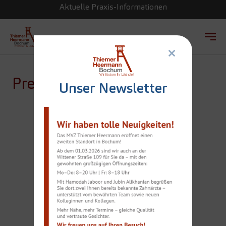
Aktuelle Praxis-Informationen
×
Zum Hauptinhalt springen
Presse
Unser Newsletter
FÜR SCHÖNE ZÄHNE:
20 JAHRE
ERFAHRUNG UND
WISSEN AUS DEN