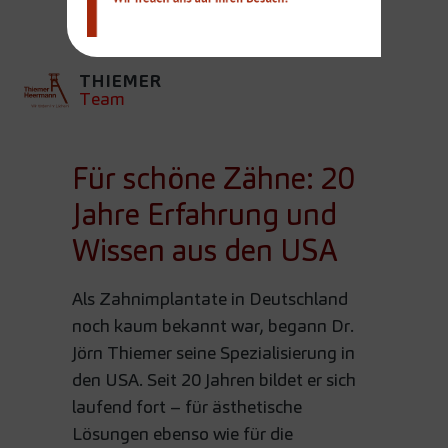
USA
THIEMER
Team
Für schöne Zähne: 20
Jahre Erfahrung und
Wissen aus den USA
Als Zahnimplantate in Deutschland
noch kaum bekannt war, begann Dr.
Jörn Thiemer seine Spezialisierung in
den USA. Seit 20 Jahren bildet er sich
laufend fort – für ästhetische
Lösungen ebenso wie für die