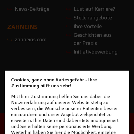
News-Beiträge
Lust auf Karriere?
Stellenangebote
Ihre Vorteile
ZAHNEINS
Geschichten aus
zahneins.com
der Praxis
Initiativbewerbung
Cookies, ganz ohne Kariesgefahr - Ihre
Zustimmung hilft uns sehr!
Mit Ihrer Zustimmung helfen Sie uns dabei, die
Nutzererfahrung auf unserer Website stetig zu
verbessern, die Wünsche unserer Patienten besser
einzuordnen und unser Angebot zielgerichtet zu
erweitern. Ihre Daten sind dabei stets anonymisiert
STARTSEITE
KONTAKT
und Sie erhalten keine personalisierte Werbung.
Weiterhin haben Sie hier die Möglichkeit, einzelne