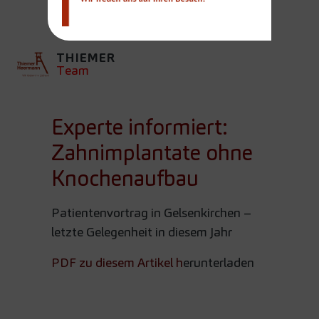
KNOCHENAUFBAU
THIEMER
Team
Experte informiert:
Zahnimplantate ohne
Knochenaufbau
Patientenvortrag in Gelsenkirchen –
letzte Gelegenheit in diesem Jahr
PDF zu diesem Artikel h
erunterladen