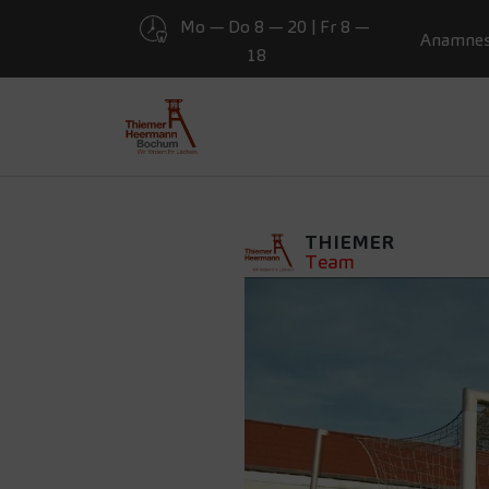
Mo — Do 8 — 20 | Fr 8 —
Anamne
18
EXPEDITI
THIEMER
Zum Hauptinhalt springen
THIEMER
Team