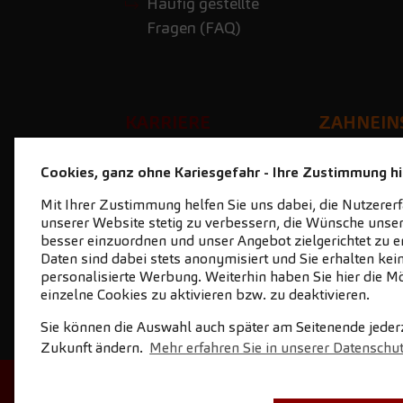
Häufig gestellte
Fragen (FAQ)
KARRIERE
ZAHNEIN
Lust auf Karriere?
zahnein
Cookies, ganz ohne Kariesgefahr - Ihre Zustimmung hil
Stellenangebote
Mit Ihrer Zustimmung helfen Sie uns dabei, die Nutzerer
Ihre Vorteile
unserer Website stetig zu verbessern, die Wünsche unser
Geschichten aus der
besser einzuordnen und unser Angebot zielgerichtet zu er
Daten sind dabei stets anonymisiert und Sie erhalten kei
Praxis
personalisierte Werbung. Weiterhin haben Sie hier die Mö
Initiativbewerbung
einzelne Cookies zu aktivieren bzw. zu deaktivieren.
Sie können die Auswahl auch später am Seitenende jederze
Zukunft ändern.
Mehr erfahren Sie in unserer Datenschu
STARTSEITE
KONTAKT
NEWSL