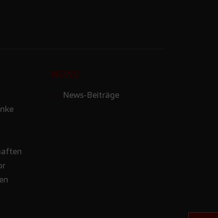
NEWS
News-Beiträge
nke
haften
or
nen