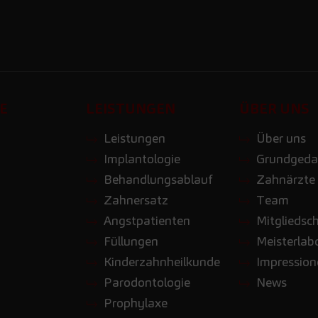
E
LEISTUNGEN
ÜBER UNS
Leistungen
Über uns
Implantologie
Grundgeda
Behandlungsablauf
Zahnärzte
Zahnersatz
Team
Angstpatienten
Mitgliedsc
Füllungen
Meisterlab
Kinderzahnheilkunde
Impressio
Parodontologie
News
Prophylaxe