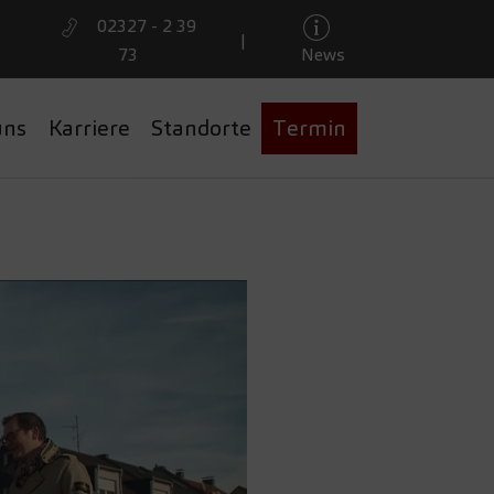
02327 - 2 39
|
73
News
JÖRN
uns
Karriere
Standorte
Termin