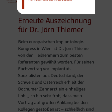
Team
Erneute Auszeichnung
für Dr. Jörn Thiemer
Beim europäischen Implantologie-
Kongress in Wien ist Dr. Jörn Thiemer
von den Teilnehmern zum besten
Referenten gewählt worden. Für seinen
Fachvortrag vor Implantat-
Spezialisten aus Deutschland, der
Schweiz und Österreich erhielt der
Bochumer Zahnarzt ein einhelliges
Lob. „Ich bin sehr froh, dass mein
Vortrag auf großen Anklang bei den
Kollegen gestoßen ist – schließlich sind