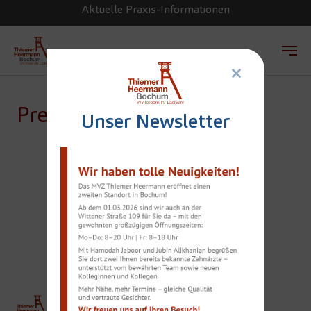
Aktuelle Praxis-Informationen
×
Zum Hauptinhalt springen
Presse
Unser Newsletter
ERNEUTE
AUSZEICHNUNG FÜR
DR. JÖRN THIEMER
THIEMER