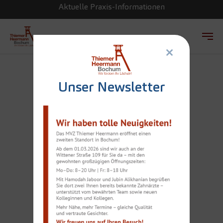
Aktuelle Praxis-Informationen
×
Zum Hauptinhalt springen
Unser Newsletter
DIE
KOMMUNIKATIONS-
PLATTFORM
„LEADING IMPLANT
CENTERS“ LOBT DR.
JÖRN THIEMER