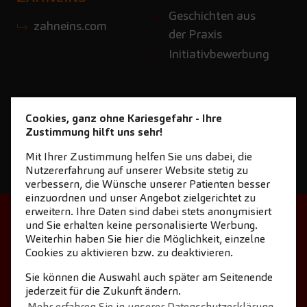
Geschichten aus
zahneins.com
der Praxis
Initiativbewerbung
Cookies, ganz ohne Kariesgefahr - Ihre
Zustimmung hilft uns sehr!
Mit Ihrer Zustimmung helfen Sie uns dabei, die
Nutzererfahrung auf unserer Website stetig zu
verbessern, die Wünsche unserer Patienten besser
einzuordnen und unser Angebot zielgerichtet zu
erweitern. Ihre Daten sind dabei stets anonymisiert
STARTSEITE
KONTAKT
und Sie erhalten keine personalisierte Werbung.
Weiterhin haben Sie hier die Möglichkeit, einzelne
NEWSLETTER DOWNLOAD
Cookies zu aktivieren bzw. zu deaktivieren.
COOKIE-EINSTELLUNGEN
IMPRESSUM
Sie können die Auswahl auch später am Seitenende
jederzeit für die Zukunft ändern.
DATENSCHUTZ
Mehr erfahren Sie in unserer Datenschutzerklärung.