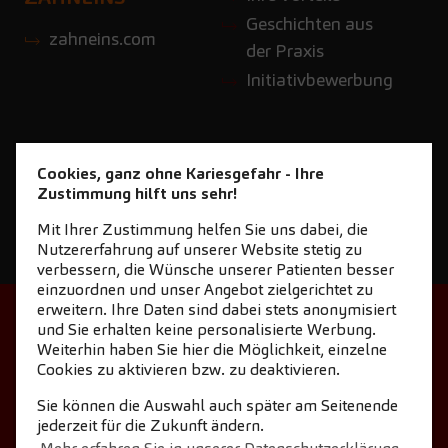
Geschichten aus
zahneins.com
der Praxis
Initiativbewerbung
Cookies, ganz ohne Kariesgefahr - Ihre
Zustimmung hilft uns sehr!
Mit Ihrer Zustimmung helfen Sie uns dabei, die
Nutzererfahrung auf unserer Website stetig zu
verbessern, die Wünsche unserer Patienten besser
einzuordnen und unser Angebot zielgerichtet zu
erweitern. Ihre Daten sind dabei stets anonymisiert
STARTSEITE
KONTAKT
und Sie erhalten keine personalisierte Werbung.
Weiterhin haben Sie hier die Möglichkeit, einzelne
NEWSLETTER DOWNLOAD
Cookies zu aktivieren bzw. zu deaktivieren.
COOKIE-EINSTELLUNGEN
IMPRESSUM
Sie können die Auswahl auch später am Seitenende
jederzeit für die Zukunft ändern.
DATENSCHUTZ