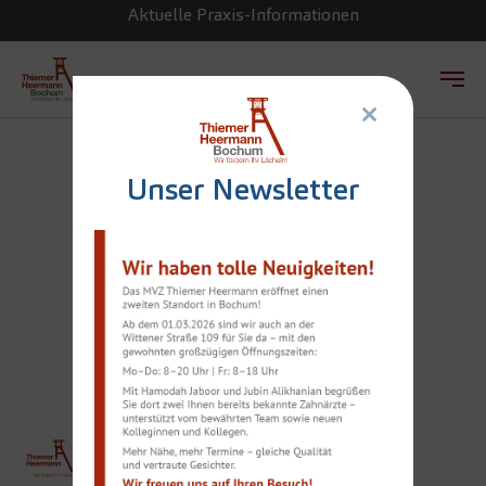
Aktuelle Praxis-Informationen
×
Zum Hauptinhalt springen
Unser Newsletter
+AWARD GOLD:
BESTÄTIGUNG FÜR
DAUERHAFT
HÖCHSTES NIVEAU
THIEMER
Team