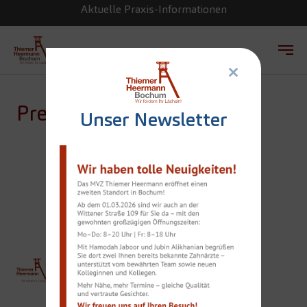
Aktuelle Praxis-Informationen
×
Zum Hauptinhalt springen
Presse
Unser Newsletter
ÄSTHETIK: PERFEKTE
ZÄHNE AUS BOCHUM
THIEMER
Team