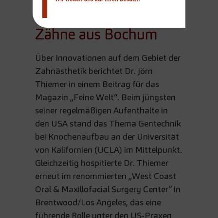
Ästhetik: Perfekte
Zähne aus Bochum
Über Innovationen auf dem Gebiet der
Zahnästhetik berichtet Dr. Jörn
Thiemer in einem Beitrag für das
Magazin „Feine Welt“. Beim jüngsten
seiner regelmäßigen Aufenthalte in
den USA stand das Thema Gentechnik
bei Knochenaufbau an der Universität
von Kalifornien (UCLA) im Mittelpunkt.
Gleichzeitig hospitierte Dr. Thiemer
erneut im renommierten „West Coast
Oral & Maxillofacial Surgery Center“ in
Brentwood/Los Angeles, das eine
führende Rolle unter den US-Praxen