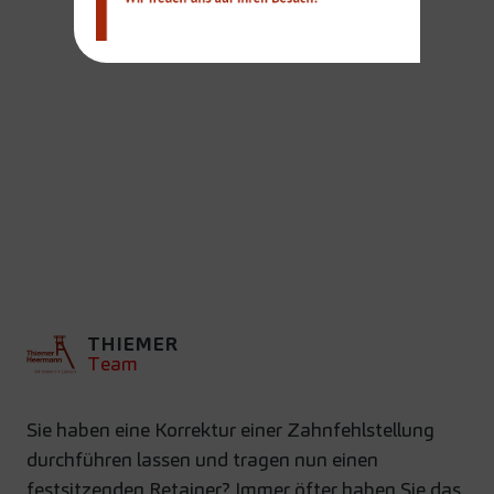
RICHTIGE
MUNDHYGIENE MIT
EINEM
FESTSITZENDEN
RETAINER
THIEMER
Team
Sie haben eine Korrektur einer Zahnfehlstellung
durchführen lassen und tragen nun einen
festsitzenden Retainer? Immer öfter haben Sie das